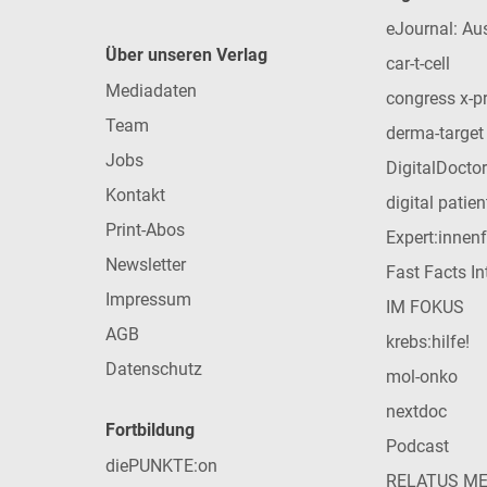
eJournal: Au
Über unseren Verlag
car-t-cell
Mediadaten
congress x-p
Team
derma-target
Jobs
DigitalDoctor
Kontakt
digital patie
Print-Abos
Expert:innen
Newsletter
Fast Facts In
Impressum
IM FOKUS
AGB
krebs:hilfe!
Datenschutz
mol-onko
nextdoc
Fortbildung
Podcast
diePUNKTE:on
RELATUS M