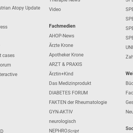
strian Atopy Update
Video
SP
SP
Fachmedien
ress
SPE
AHOP-News
SP
Ärzte Krone
UN
Apotheker Krone
nt cases
Zah
ARZT & PRAXIS
forum
Wei
Ärztin+Kind
teractive
Das Medizinprodukt
Büc
DIABETES FORUM
Fac
FAKTEN der Rheumatologie
Ges
GYN-AKTIV
Neu
neurologisch
Soc
NEPHRO
ED
Script