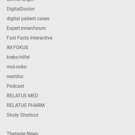
DigitalDoctor
digital patient cases
Expert:innenforum
Fast Facts Interactive
IM FOKUS
krebs:hilfe!
mol-onko
nextdoc
Podcast
RELATUS MED
RELATUS PHARM
Study Shortcut
Therapie News