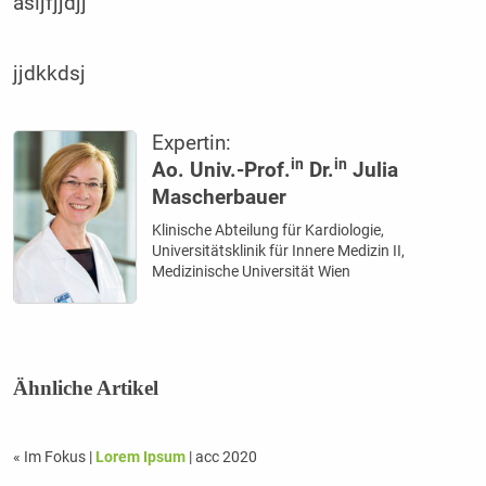
asljfjjdjj
jjdkkdsj
Expertin:
in
in
Ao. Univ.-Prof.
Dr.
Julia
Mascherbauer
Klinische Abteilung für Kardiologie,
Universitätsklinik für Innere Medizin II,
Medizinische Universität Wien
Ähnliche Artikel
« Im Fokus
|
Lorem Ipsum
| acc 2020