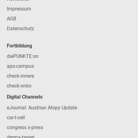
Impressum
AGB
Datenschutz
Fortbildung
diePUNKTE:on
apo-campus
check-innere
check-onko
Digital Channels
eJournal: Austrian Atopy Update
car-t-cell
congress x-press
derma-target