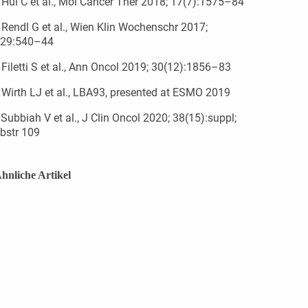
Hui C et al., Mol Cancer Ther 2018; 17(7):1575–84
Rendl G et al., Wien Klin Wochenschr 2017;
29:540–44
Filetti S et al., Ann Oncol 2019; 30(12):1856–83
Wirth LJ et al., LBA93, presented at ESMO 2019
6
Subbiah V et al., J Clin Oncol 2020; 38(15):suppl;
bstr 109
hnliche Artikel