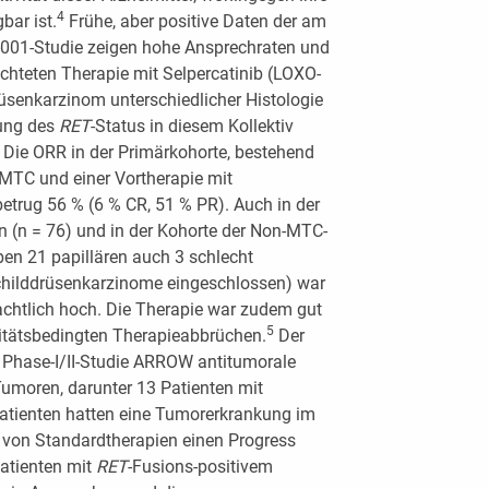
4
bar ist.
Frühe, aber positive Daten der am
001-Studie zeigen hohe Ansprechraten und
richteten Therapie mit Selpercatinib (LOXO-
üsenkarzinom unterschiedlicher Histologie
ung des
RET
-Status in diesem Kollektiv
. Die ORR in der Primärkohorte, bestehend
MTC und einer Vortherapie mit
etrug 56 % (6 % CR, 51 % PR). Auch in der
n (n = 76) und in der Kohorte der Non-MTC-
ben 21 papillären auch 3 schlecht
Schilddrüsenkarzinome eingeschlossen) war
achtlich hoch. Die Therapie war zudem gut
5
izitätsbedingten Therapieabbrüchen.
Der
der Phase-I/II-Studie ARROW antitumorale
 Tumoren, darunter 13 Patienten mit
Patienten hatten eine Tumorerkrankung im
 von Standardtherapien einen Progress
Patienten mit
RET
-Fusions-positivem