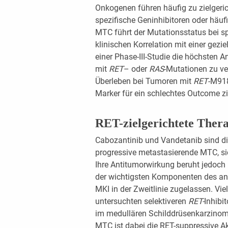
Onkogenen führen häufig zu zielgeri
spezifische Geninhibitoren oder häufi
MTC führt der Mutationsstatus bei 
klinischen Korrelation mit einer gezi
einer Phase-III-Studie die höchsten 
mit
RET
– oder
RAS
-Mutationen zu ve
Überleben bei Tumoren mit
RET
-M918
Marker für ein schlechtes Outcome zie
RET-zielgerichtete Thera
Cabozantinib und Vandetanib sind die
progressive metastasierende MTC, si
Ihre Antitumorwirkung beruht jedoch
der wichtigsten Komponenten des an
MKI in der Zweitlinie zugelassen. Vie
untersuchten selektiveren
RET-
Inhibit
im medullären Schilddrüsenkarzinom).
MTC ist dabei die RET-suppressive Akt