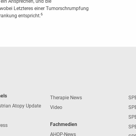
 ein Ansprechen, und die
%, wobei Letzteres einer Tumorschrumpfung
6
rankung entspricht.
nels
Therapie News
SP
strian Atopy Update
Video
SP
SP
Fachmedien
ress
SPE
AHOP-News