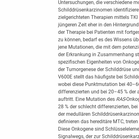
Untersuchungen, die verschiedene m
Schilddrüsenkarzinomen identifizier
zielgerichteten Therapien mittels TKI
jüngeren Zeit eher in den Hintergrun
der Therapie bei Patienten mit fortg
zu können, bedarf es des Wissens üb
jene Mutationen, die mit dem potenzi
der Erkrankung in Zusammenhang steh
spezifischen Eigenheiten von Onko
der Tumorgenese der Schilddrüse und
V600E stellt das häufigste bei Schi
wobei diese Punktmutation bei 40–60 
differenzierten und bei 20–45 % der
auftritt. Eine Mutation des
RAS
-Onkog
28 % der schlecht differenzierten, b
der medullären Schilddrüsenkarzino
definieren das hereditäre MTC, trete
Diese Onkogene sind Schlüsseleleme
Signalwegs, der zur Schilddrüsenkarz