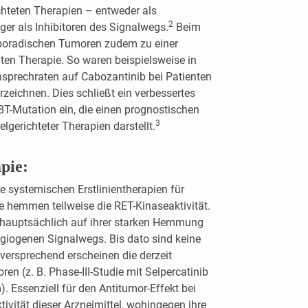
chteten Therapien – entweder als
2
ger als Inhibitoren des Signalwegs.
Beim
sporadischen Tumoren zudem zu einer
elten Therapie. So waren beispielsweise in
Ansprechraten auf Cabozantinib bei Patienten
rzeichnen. Dies schließt ein verbessertes
T-Mutation ein, die einen prognostischen
3
lgerichteter Therapien darstellt.
pie:
 systemischen Erstlinientherapien für
e hemmen teilweise die RET-Kinaseaktivität.
 hauptsächlich auf ihrer starken Hemmung
giogenen Signalwegs. Bis dato sind keine
lversprechend erscheinen die derzeit
oren (z. B. Phase-III-Studie mit Selpercatinib
 Essenziell für den Antitumor-Effekt bei
ivität dieser Arzneimittel, wohingegen ihre