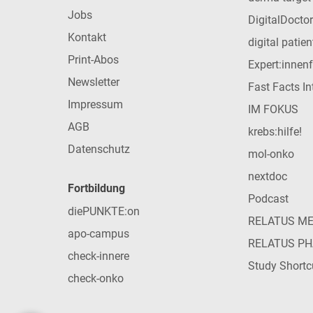
Jobs
DigitalDoctor
Kontakt
digital patie
Print-Abos
Expert:innen
Newsletter
Fast Facts In
Impressum
IM FOKUS
AGB
krebs:hilfe!
Datenschutz
mol-onko
nextdoc
Fortbildung
Podcast
diePUNKTE:on
RELATUS M
apo-campus
RELATUS P
check-innere
Study Shortc
check-onko