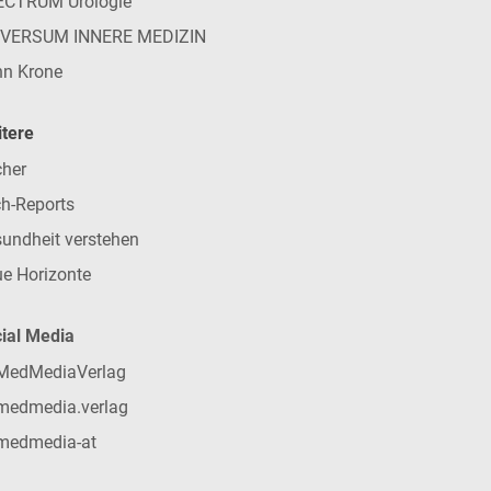
ECTRUM Urologie
IVERSUM INNERE MEDIZIN
n Krone
tere
her
h-Reports
undheit verstehen
e Horizonte
ial Media
MedMediaVerlag
medmedia.verlag
medmedia-at