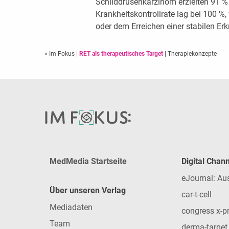
Schilddrüsenkarzinom erzielten 91 %
Krankheitskontrollrate lag bei 100 
oder dem Erreichen einer stabilen Erk
« Im Fokus
|
RET als therapeutisches Target
| Therapiekonzepte
MedMedia Startseite
Digital Chan
eJournal: Au
Über unseren Verlag
car-t-cell
Mediadaten
congress x-p
Team
derma-target