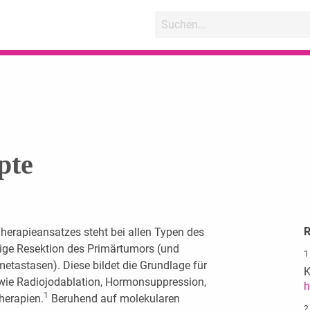
pte
R
Therapieansatzes steht bei allen Typen des
ige Resektion des Primärtumors (und
1
tastasen). Diese bildet die Grundlage für
K
ie Radiojodablation, Hormonsuppression,
h
1
herapien.
Beruhend auf molekularen
2