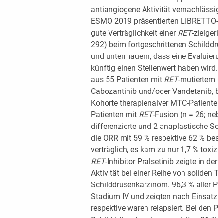
antiangiogene Aktivität vernachlässig
ESMO 2019 präsentierten LIBRETTO-
gute Verträglichkeit einer
RET
-zielge
292) beim fortgeschrittenen Schilddr
und untermauern, dass eine Evaluier
künftig einen Stellenwert haben wird
aus 55 Patienten mit
RET
-mutiertem 
Cabozantinib und/oder Vandetanib, b
Kohorte therapienaiver MTC-Patiente
Patienten mit
RET
-Fusion (n = 26; ne
differenzierte und 2 anaplastische 
die ORR mit 59 % respektive 62 % be
verträglich, es kam zu nur 1,7 % tox
RET
-Inhibitor Pralsetinib zeigte in 
Aktivität bei einer Reihe von soliden
Schilddrüsenkarzinom. 96,3 % aller 
Stadium IV und zeigten nach Einsatz
respektive waren relapsiert. Bei den 