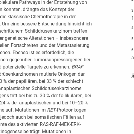
olekulare Pathways in der Entstehung von
en konnten, drängte das Konzept der
3
 die klassische Chemotherapie in der
1
d. Um eine bessere Entscheidung hinsichtlich
4
eschrittenem Schilddrüsenkarzinom treffen
er genetische Alterationen – insbesondere
5
ellen Fortschreiten und der Metastasierung
en. Ebenso ist es erforderlich, die
a
genen gegenüber Tumorsuppressorgenen bei
 potenzielle Targets zu erkennen.
BRAF
lddrüsenkarzinomen mutierte Onkogen dar,
Ä
% der papillären, bei 33 % der schlecht
 anaplastischen Schilddrüsenkarzinome
ens tritt bei bis zu 30 % der follikulären, bei
ei 24 % der anaplastischen und bei 10–20 %
me auf. Mutationen im
RET
-Protoonkogen
n jedoch auch bei somatischen Fällen auf.
nte des aktivierten RAS-RAF-MEK-ERK-
inogenese beiträgt. Mutationen in