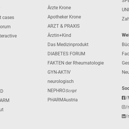
SP
Ärzte Krone
UN
Apotheker Krone
nt cases
Zah
ARZT & PRAXIS
forum
Wei
Ärztin+Kind
teractive
Das Medizinprodukt
Büc
DIABETES FORUM
Fac
FAKTEN der Rheumatologie
Ges
GYN-AKTIV
Neu
neurologisch
Soc
NEPHRO
ED
Script
/
PHARMAustria
HARM
/
ut
/