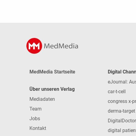
MedMedia Startseite
Digital Chan
eJournal: Au
Über unseren Verlag
car-t-cell
Mediadaten
congress x-p
Team
derma-target
Jobs
DigitalDoctor
Kontakt
digital patie