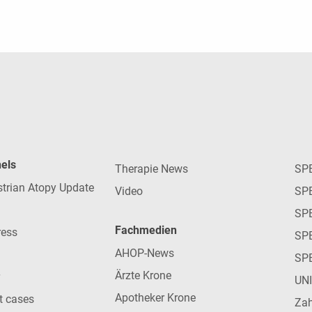
nels
Therapie News
SP
strian Atopy Update
Video
SP
SP
Fachmedien
ress
SPE
AHOP-News
SP
Ärzte Krone
UN
Apotheker Krone
nt cases
Zah