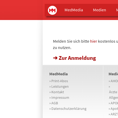
Main menu
MedMedia
MedMedia
Medien
Melden Sie sich bitte
hier
kostenlos u
zu nutzen.
➔ Zur Anmeldung
MedMedia
Medi
»
Print-Abos
»
AHO
»
Leistungen
»
»
Kontakt
Ärzte 
»
Impressum
Allge
»
AGB
»
APOK
»
Datenschutzerklärung
»
Apot
»
ARZT