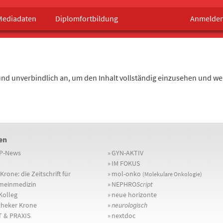
Mediadaten
Diplomfortbildung
Anmelde
nd unverbindlich an, um den Inhalt vollständig einzusehen und w
en
P-News
»
GYN-AKTIV
»
IM FOKUS
Krone: die Zeitschrift für
»
mol-onko
(Molekulare Onkologie)
meinmedizin
»
NEPHRO
Script
olleg
»
neue horizonte
heker Krone
»
neurologisch
 & PRAXIS
»
nextdoc