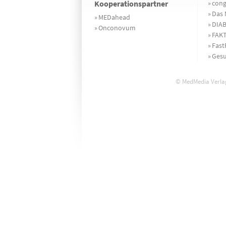
Kooperationspartner
»
cong
»
Das 
»
MEDahead
»
DIA
»
Onconovum
»
FAKT
»
Fast
»
Gesu
© MedMedia Verlag