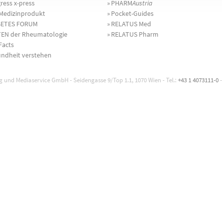
ress x-press
»
PHARM
Austria
Medizinprodukt
»
Pocket-Guides
BETES FORUM
»
RELATUS Med
EN der Rheumatologie
»
RELATUS Pharm
Facts
ndheit verstehen
 und Mediaservice GmbH - Seidengasse 9/Top 1.1, 1070 Wien - Tel.:
+43 1 4073111-0
-