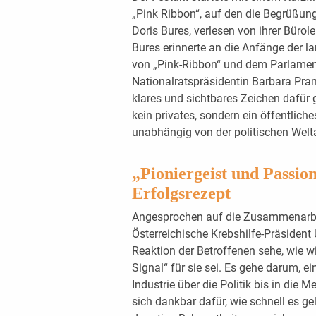
„Pink Ribbon“, auf den die Begrüßun
Doris Bures, verlesen von ihrer Bürole
Bures erinnerte an die Anfänge der 
von „Pink-Ribbon“ und dem Parlament, 
Nationalratspräsidentin Barbara Pra
klares und sichtbares Zeichen dafür
kein privates, sondern ein öffentlich
unabhängig von der politischen Wel
„Pioniergeist und Passio
Erfolgsrezept
Angesprochen auf die Zusammenarbei
Österreichische Krebshilfe-Präsident U
Reaktion der Betroffenen sehe, wie wi
Signal“ für sie sei. Es gehe darum, e
Industrie über die Politik bis in die 
sich dankbar dafür, wie schnell es g