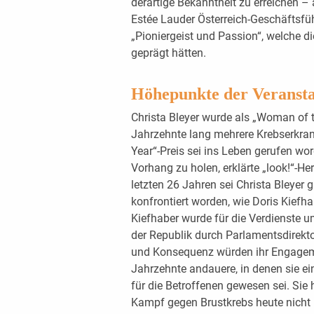
derartige Bekanntheit zu erreichen –
Estée Lauder Österreich-Geschäftsfü
„Pioniergeist und Passion“, welche d
geprägt hätten.
Höhepunkte der Veransta
Christa Bleyer wurde als „Woman of t
Jahrzehnte lang mehrere Krebserkr
Year“-Preis sei ins Leben gerufen w
Vorhang zu holen, erklärte „look!“-Her
letzten 26 Jahren sei Christa Bleyer
konfrontiert worden, wie Doris Kiefha
Kiefhaber wurde für die Verdienste 
der Republik durch Parlamentsdirekto
und Konsequenz würden ihr Engagem
Jahrzehnte andauere, in denen sie e
für die Betroffenen gewesen sei. Sie
Kampf gegen Brustkrebs heute nicht 