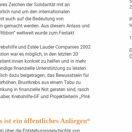
S
ares Zeichen der Solidarität mit an
2
rlich rund um den internationalen
mit auch auf die Bedeutung von
P
f
m gemacht werden. Aus diesem Anlass und
Ribbon“ weltweit wurde zum Festakt
1
Krebshilfe und Estée Lauder Companies 2002
D
tion war es möglich, in den letzten 20
Ö
tient:innen konkret zu helfen und in mehr
dige finanzielle Unterstützung zu leisten.
lich dazu beigetragen, das Bewusstsein für
erhöhen, Brustkrebs aus einem Tabu zu
nkung in finanzielle Not geraten sind, rasch
aber, Krebshilfe-GF und Projektleiterin „Pink
ist ein öffentliches Anliegen“
ilm über die Entstehungsgeschichte von