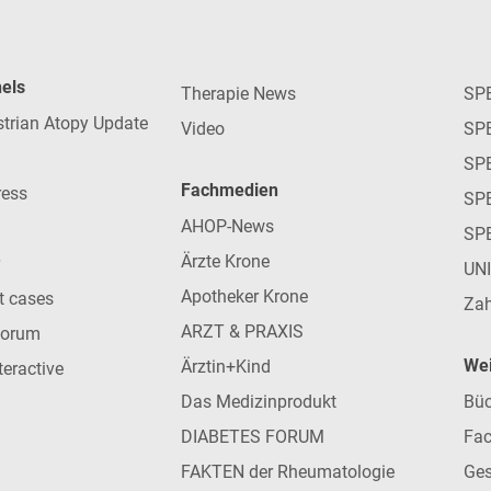
nels
Therapie News
SP
strian Atopy Update
Video
SP
SP
Fachmedien
ress
SPE
AHOP-News
SP
Ärzte Krone
UN
Apotheker Krone
nt cases
Zah
ARZT & PRAXIS
forum
Wei
Ärztin+Kind
teractive
Das Medizinprodukt
Büc
DIABETES FORUM
Fac
FAKTEN der Rheumatologie
Ges