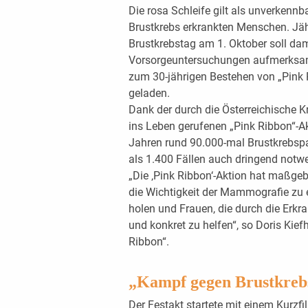
Die rosa Schleife gilt als unverkennb
Brustkrebs erkrankten Menschen. Jäh
Brustkrebstag am 1. Oktober soll da
Vorsorgeuntersuchungen aufmerksa
zum 30-jährigen Bestehen von „Pink 
geladen.
Dank der durch die Österreichische 
ins Leben gerufenen „Pink Ribbon“-Ak
Jahren rund 90.000-mal Brustkrebspa
als 1.400 Fällen auch dringend notwen
„Die ‚Pink Ribbon‘-Aktion hat maßgeb
die Wichtigkeit der Mammografie zu 
holen und Frauen, die durch die Erkra
und konkret zu helfen“, so Doris Kiefh
Ribbon“.
„Kampf gegen Brustkrebs 
Der Festakt startete mit einem Kurzf