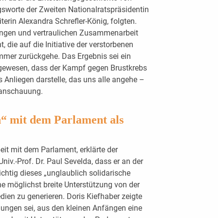
gsworte der Zweiten Nationalratspräsidentin
iterin Alexandra Schrefler-König, folgten.
langen und vertraulichen Zusammenarbeit
die auf die Initiative der verstorbenen
mmer zurückgehe. Das Ergebnis sei ein
 gewesen, dass der Kampf gegen Brustkrebs
es Anliegen darstelle, das uns alle angehe –
tanschauung.
n“ mit dem Parlament als
t mit dem Parlament, erklärte der
niv.-Prof. Dr. Paul Sevelda, dass er an der
chtig dieses „unglaublich solidarische
ine möglichst breite Unterstützung von der
Medien zu generieren. Doris Kiefhaber zeigte
elungen sei, aus den kleinen Anfängen eine