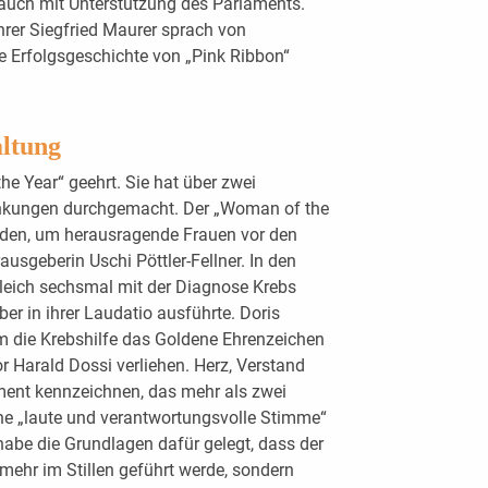
 auch mit Unterstützung des Parlaments.
hrer Siegfried Maurer sprach von
ie Erfolgsgeschichte von „Pink Ribbon“
ltung
he Year“ geehrt. Sie hat über zwei
ankungen durchgemacht. Der „Woman of the
orden, um herausragende Frauen vor den
ausgeberin Uschi Pöttler-­Fellner. In den
 gleich sechsmal mit der Diagnose Krebs
ber in ihrer Laudatio ausführte. Doris
um die Krebshilfe das Goldene Ehrenzeichen
r Harald Dossi verliehen. Herz, Verstand
ent kennzeichnen, das mehr als zwei
ine „laute und verantwortungsvolle Stimme“
 habe die Grundlagen dafür gelegt, dass der
mehr im Stillen geführt werde, sondern