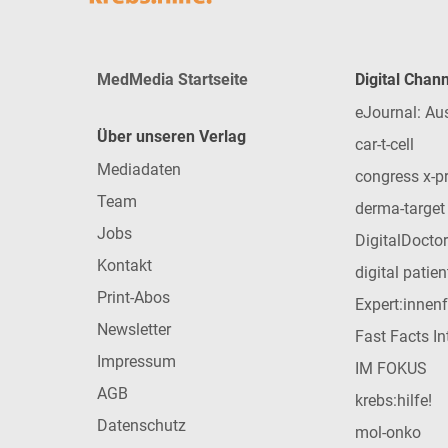
MedMedia Startseite
Digital Chan
eJournal: Au
Über unseren Verlag
car-t-cell
Mediadaten
congress x-p
Team
derma-target
Jobs
DigitalDoctor
Kontakt
digital patie
Print-Abos
Expert:innen
Newsletter
Fast Facts In
Impressum
IM FOKUS
AGB
krebs:hilfe!
Datenschutz
mol-onko