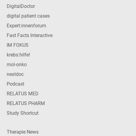
DigitalDoctor
digital patient cases
Expert:innenforum
Fast Facts Interactive
IM FOKUS
krebs:hilfe!
mol-onko
nextdoc
Podcast
RELATUS MED
RELATUS PHARM
Study Shortcut
Therapie News