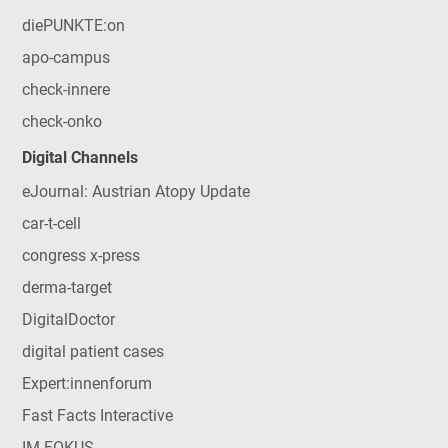
diePUNKTE:on
apo-campus
check-innere
check-onko
Digital Channels
eJournal: Austrian Atopy Update
car-t-cell
congress x-press
derma-target
DigitalDoctor
digital patient cases
Expert:innenforum
Fast Facts Interactive
IM FOKUS