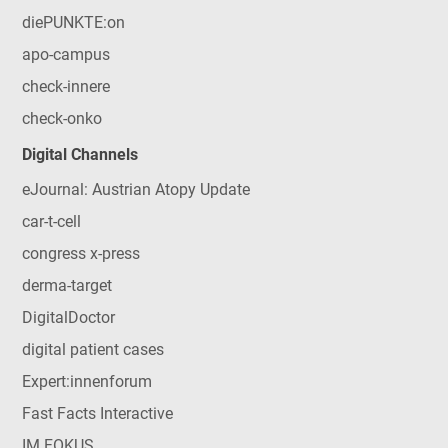
diePUNKTE:on
apo-campus
check-innere
check-onko
Digital Channels
eJournal: Austrian Atopy Update
car-t-cell
congress x-press
derma-target
DigitalDoctor
digital patient cases
Expert:innenforum
Fast Facts Interactive
IM FOKUS