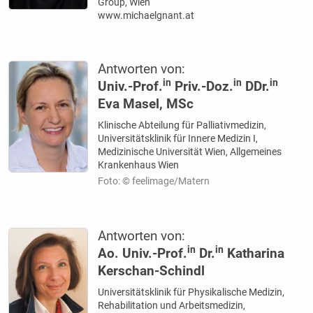
Group, Wien
www.michaelgnant.at
Antworten von:
in
in
in
Univ.-Prof.
Priv.-Doz.
DDr.
Eva Masel, MSc
Klinische Abteilung für Palliativmedizin,
Universitätsklinik für Innere Medizin I,
Medizinische Universität Wien, Allgemeines
Krankenhaus Wien
Foto: © feelimage/Matern
Antworten von:
in
in
Ao. Univ.-Prof.
Dr.
Katharina
Kerschan-Schindl
Universitätsklinik für Physikalische Medizin,
Rehabilitation und Arbeitsmedizin,