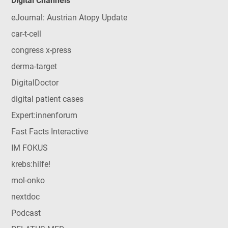
Digital Channels
eJournal: Austrian Atopy Update
car-t-cell
congress x-press
derma-target
DigitalDoctor
digital patient cases
Expert:innenforum
Fast Facts Interactive
IM FOKUS
krebs:hilfe!
mol-onko
nextdoc
Podcast