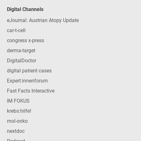
Digital Channels
eJournal: Austrian Atopy Update
car-t-cell
congress x-press
derma-target
DigitalDoctor
digital patient cases
Expert:innenforum
Fast Facts Interactive
IM FOKUS
krebs:hilfe!
mol-onko
nextdoc