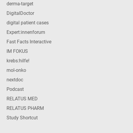
derma-target
DigitalDoctor
digital patient cases
Expert:innenforum
Fast Facts Interactive
IM FOKUS
krebs:hilfe!
mol-onko
nextdoc
Podcast
RELATUS MED
RELATUS PHARM
Study Shortcut