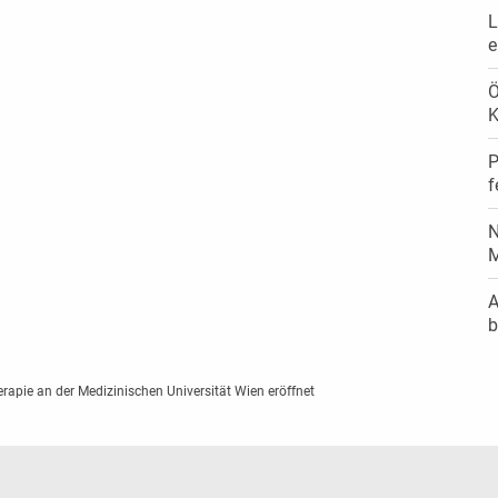
L
e
Ö
K
P
f
N
A
erapie an der Medizinischen Universität Wien eröffnet