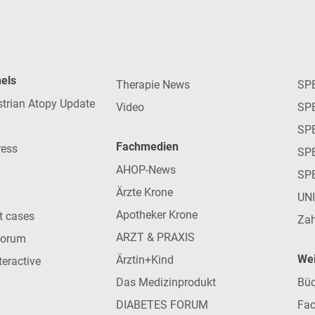
nels
Therapie News
SP
strian Atopy Update
Video
SP
SP
Fachmedien
ress
SPE
AHOP-News
SP
Ärzte Krone
UN
Apotheker Krone
nt cases
Zah
ARZT & PRAXIS
forum
Wei
Ärztin+Kind
teractive
Das Medizinprodukt
Büc
DIABETES FORUM
Fac