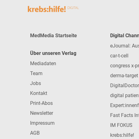
MedMedia Startseite
Digital Chan
eJournal: Au
Über unseren Verlag
car-t-cell
Mediadaten
congress x-p
Team
derma-target
Jobs
DigitalDoctor
Kontakt
digital patie
Print-Abos
Expert:innen
Newsletter
Fast Facts In
Impressum
IM FOKUS
AGB
krebs:hilfe!