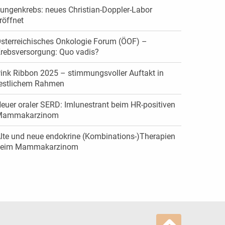
ungenkrebs: neues Christian-Doppler-Labor
röffnet
sterreichisches Onkologie Forum (ÖOF) –
rebsversorgung: Quo vadis?
ink Ribbon 2025 – stimmungsvoller Auftakt in
estlichem Rahmen
euer oraler SERD: Imlunestrant beim HR-positiven
Mammakarzinom
lte und neue endokrine (Kombinations-)Therapien
beim Mammakarzinom