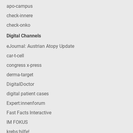
apo-campus
check-innere
check-onko
Digital Channels
eJournal: Austrian Atopy Update
car-t-cell
congress x-press
derma-target
DigitalDoctor
digital patient cases
Expert:innenforum
Fast Facts Interactive
IM FOKUS
krebs:hilfe!