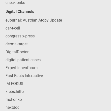
check-onko
Digital Channels
eJournal: Austrian Atopy Update
car-t-cell
congress x-press
derma-target
DigitalDoctor
digital patient cases
Expert:innenforum
Fast Facts Interactive
IM FOKUS
krebs:hilfe!
mol-onko
nextdoc