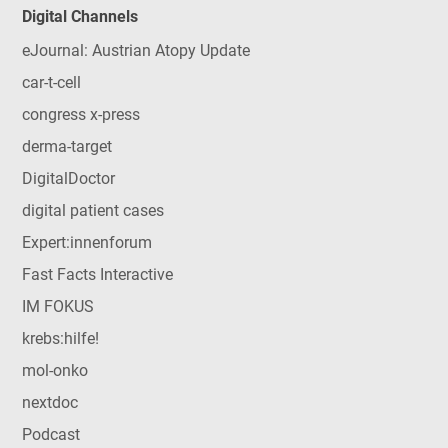
Digital Channels
eJournal: Austrian Atopy Update
car-t-cell
congress x-press
derma-target
DigitalDoctor
digital patient cases
Expert:innenforum
Fast Facts Interactive
IM FOKUS
krebs:hilfe!
mol-onko
nextdoc
Podcast