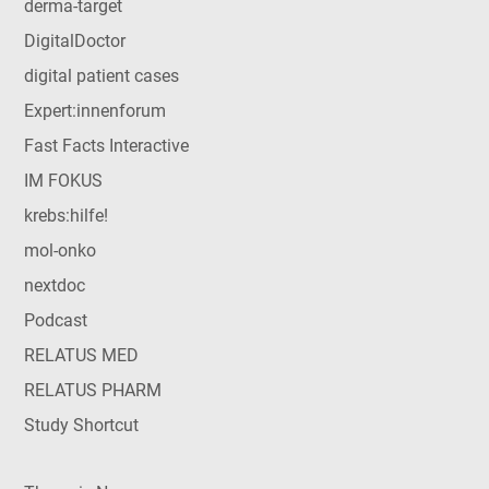
derma-target
DigitalDoctor
digital patient cases
Expert:innenforum
Fast Facts Interactive
IM FOKUS
krebs:hilfe!
mol-onko
nextdoc
Podcast
RELATUS MED
RELATUS PHARM
Study Shortcut