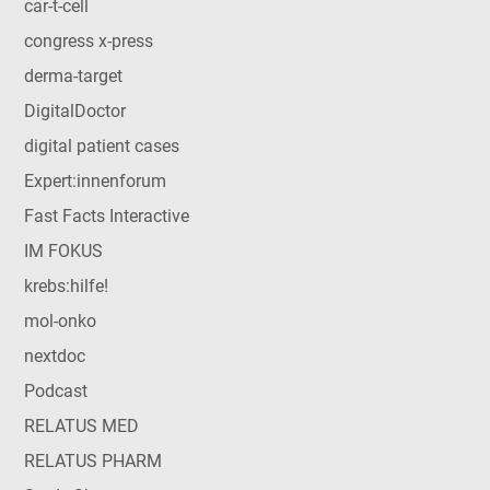
car-t-cell
congress x-press
derma-target
DigitalDoctor
digital patient cases
Expert:innenforum
Fast Facts Interactive
IM FOKUS
krebs:hilfe!
mol-onko
nextdoc
Podcast
RELATUS MED
RELATUS PHARM