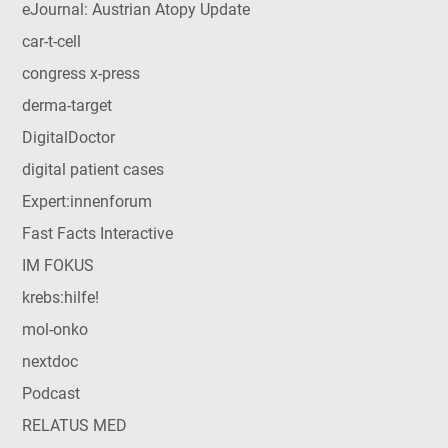
eJournal: Austrian Atopy Update
car-t-cell
congress x-press
derma-target
DigitalDoctor
digital patient cases
Expert:innenforum
Fast Facts Interactive
IM FOKUS
krebs:hilfe!
mol-onko
nextdoc
Podcast
RELATUS MED