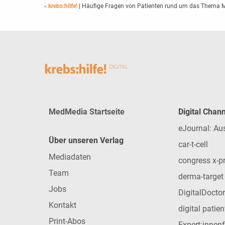
« krebs:hilfe!
| Häufige Fragen von Patienten rund um das Thema
MedMedia Startseite
Digital Chan
eJournal: Au
Über unseren Verlag
car-t-cell
Mediadaten
congress x-p
Team
derma-target
Jobs
DigitalDoctor
Kontakt
digital patie
Print-Abos
Expert:innen