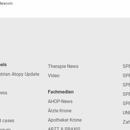
 Melanom
nels
Therapie News
SP
strian Atopy Update
Video
SP
SP
Fachmedien
ress
SPE
AHOP-News
SP
Ärzte Krone
UN
Apotheker Krone
nt cases
Zah
ARZT & PRAXIS
forum