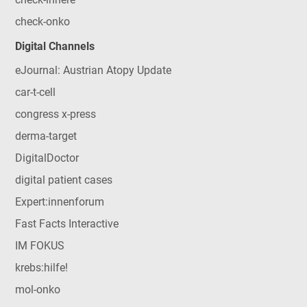
check-onko
Digital Channels
eJournal: Austrian Atopy Update
car-t-cell
congress x-press
derma-target
DigitalDoctor
digital patient cases
Expert:innenforum
Fast Facts Interactive
IM FOKUS
krebs:hilfe!
mol-onko