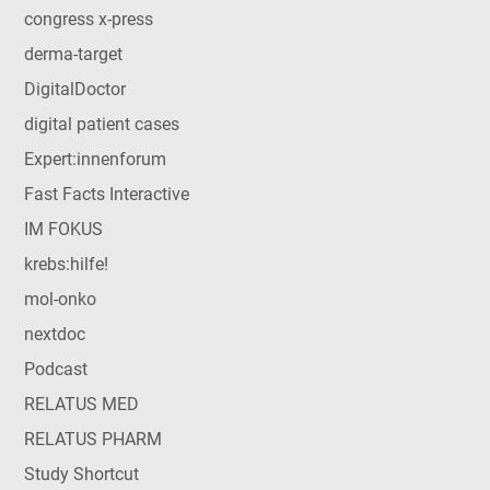
congress x-press
derma-target
DigitalDoctor
digital patient cases
Expert:innenforum
Fast Facts Interactive
IM FOKUS
krebs:hilfe!
mol-onko
nextdoc
Podcast
RELATUS MED
RELATUS PHARM
Study Shortcut