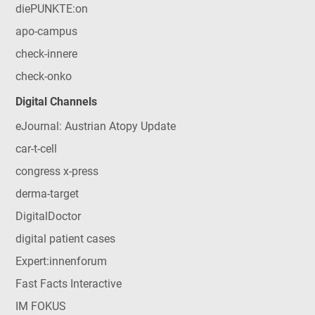
diePUNKTE:on
apo-campus
check-innere
check-onko
Digital Channels
eJournal: Austrian Atopy Update
car-t-cell
congress x-press
derma-target
DigitalDoctor
digital patient cases
Expert:innenforum
Fast Facts Interactive
IM FOKUS