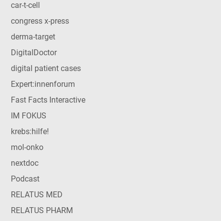
car-t-cell
congress x-press
derma-target
DigitalDoctor
digital patient cases
Expert:innenforum
Fast Facts Interactive
IM FOKUS
krebs:hilfe!
mol-onko
nextdoc
Podcast
RELATUS MED
RELATUS PHARM