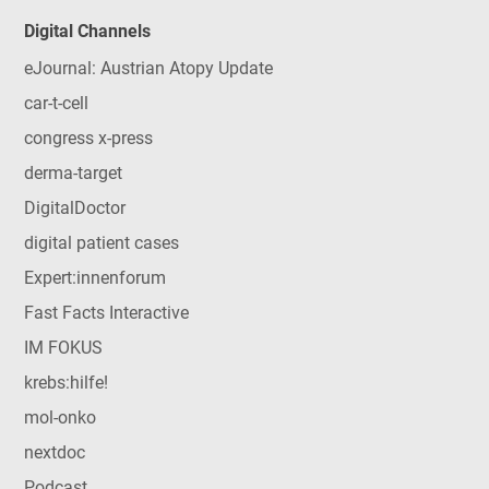
Digital Channels
eJournal: Austrian Atopy Update
car-t-cell
congress x-press
derma-target
DigitalDoctor
digital patient cases
Expert:innenforum
Fast Facts Interactive
IM FOKUS
krebs:hilfe!
mol-onko
nextdoc
Podcast