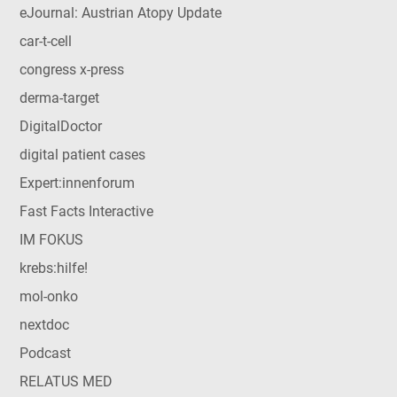
eJournal: Austrian Atopy Update
car-t-cell
congress x-press
derma-target
DigitalDoctor
digital patient cases
Expert:innenforum
Fast Facts Interactive
IM FOKUS
krebs:hilfe!
mol-onko
nextdoc
Podcast
RELATUS MED