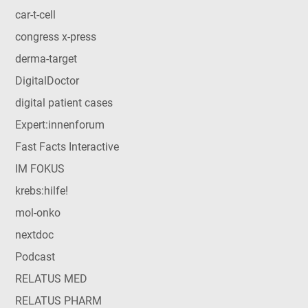
car-t-cell
congress x-press
derma-target
DigitalDoctor
digital patient cases
Expert:innenforum
Fast Facts Interactive
IM FOKUS
krebs:hilfe!
mol-onko
nextdoc
Podcast
RELATUS MED
RELATUS PHARM