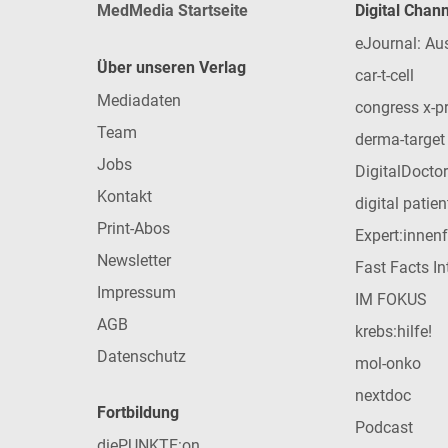
MedMedia Startseite
Digital Chan
eJournal: Au
Über unseren Verlag
car-t-cell
Mediadaten
congress x-p
Team
derma-target
Jobs
DigitalDoctor
Kontakt
digital patie
Print-Abos
Expert:innen
Newsletter
Fast Facts In
Impressum
IM FOKUS
AGB
krebs:hilfe!
Datenschutz
mol-onko
nextdoc
Fortbildung
Podcast
diePUNKTE:on