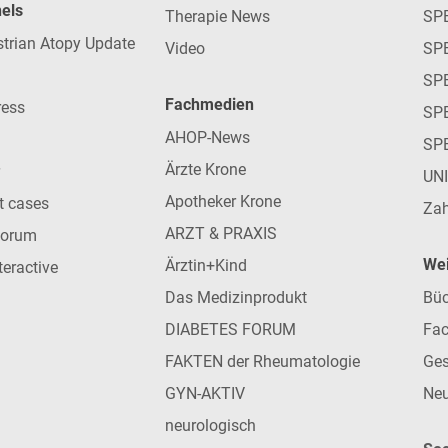
nels
Therapie News
SP
strian Atopy Update
Video
SP
SP
Fachmedien
ress
SPE
AHOP-News
SP
Ärzte Krone
UN
Apotheker Krone
nt cases
Zah
ARZT & PRAXIS
forum
Wei
Ärztin+Kind
teractive
Das Medizinprodukt
Büc
DIABETES FORUM
Fac
FAKTEN der Rheumatologie
Ges
GYN-AKTIV
Neu
neurologisch