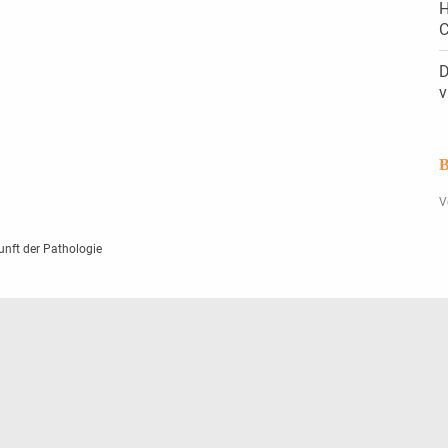
H
C
D
v
B
V
unft der Pathologie