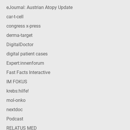
eJournal: Austrian Atopy Update
car-t-cell
congress x-press
derma-target
DigitalDoctor
digital patient cases
Expert:innenforum
Fast Facts Interactive
IM FOKUS
krebs:hilfe!
mol-onko
nextdoc
Podcast
RELATUS MED