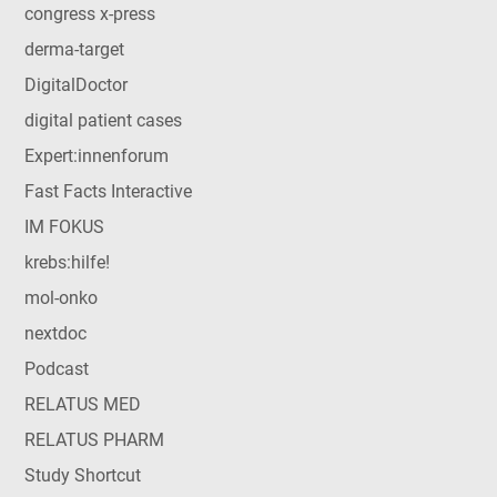
congress x-press
derma-target
DigitalDoctor
digital patient cases
Expert:innenforum
Fast Facts Interactive
IM FOKUS
krebs:hilfe!
mol-onko
nextdoc
Podcast
RELATUS MED
RELATUS PHARM
Study Shortcut