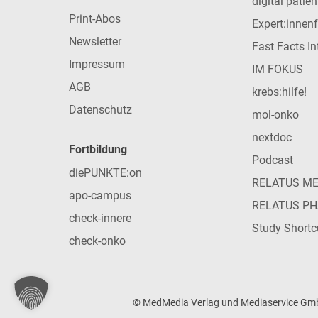
digital patie
Print-Abos
Expert:innen
Newsletter
Fast Facts In
Impressum
IM FOKUS
AGB
krebs:hilfe!
Datenschutz
mol-onko
nextdoc
Fortbildung
Podcast
diePUNKTE:on
RELATUS M
apo-campus
RELATUS P
check-innere
Study Shortc
check-onko
© MedMedia Verlag und Mediaservice GmbH 