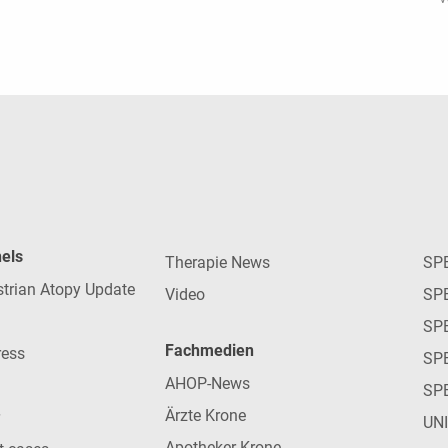
nels
Therapie News
SP
strian Atopy Update
Video
SP
SP
Fachmedien
ress
SPE
AHOP-News
SP
Ärzte Krone
UN
Apotheker Krone