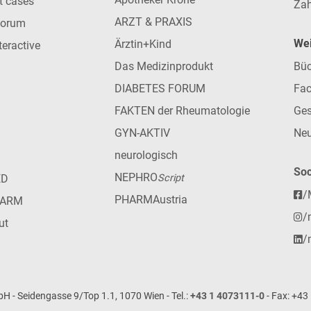
nt cases
Zah
ARZT & PRAXIS
forum
Wei
Ärztin+Kind
teractive
Das Medizinprodukt
Büc
DIABETES FORUM
Fac
FAKTEN der Rheumatologie
Ges
GYN-AKTIV
Neu
neurologisch
Soc
NEPHRO
ED
Script
/
PHARMAustria
HARM
/
ut
/
- Seidengasse 9/Top 1.1, 1070 Wien - Tel.:
+43 1 4073111-0
- Fax: +43