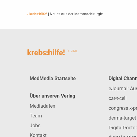
« krebs:hilfe!
| Neues aus der Mammachirurgie
MedMedia Startseite
Digital Chan
eJournal: Au
Über unseren Verlag
car-t-cell
Mediadaten
congress x-p
Team
derma-target
Jobs
DigitalDoctor
Kontakt