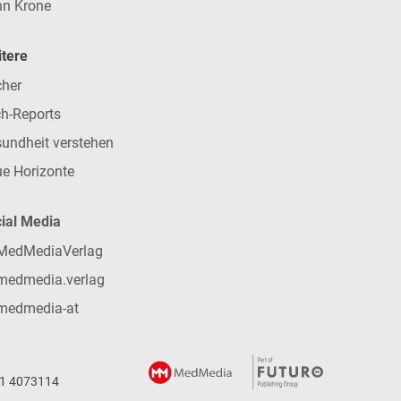
n Krone
tere
her
h-Reports
undheit verstehen
e Horizonte
ial Media
MedMediaVerlag
medmedia.verlag
medmedia-at
 1 4073114