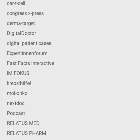
car-t-cell
congress x-press
derma-target
DigitalDoctor
digital patient cases
Expert:innenforum
Fast Facts Interactive
IM FOKUS
krebs:hilfe!
mol-onko
nextdoc
Podcast
RELATUS MED
RELATUS PHARM