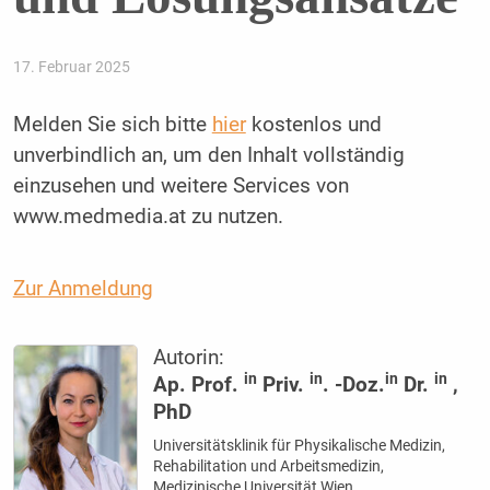
17. Februar 2025
Melden Sie sich bitte
hier
kostenlos und
unverbindlich an, um den Inhalt vollständig
einzusehen und weitere Services von
www.medmedia.at zu nutzen.
Zur Anmeldung
Autorin:
in
in
in
in
Ap. Prof.
Priv.
. -Doz.
Dr.
,
PhD
Universitätsklinik für Physikalische Medizin,
Rehabilitation und Arbeitsmedizin,
Medizinische Universität Wien