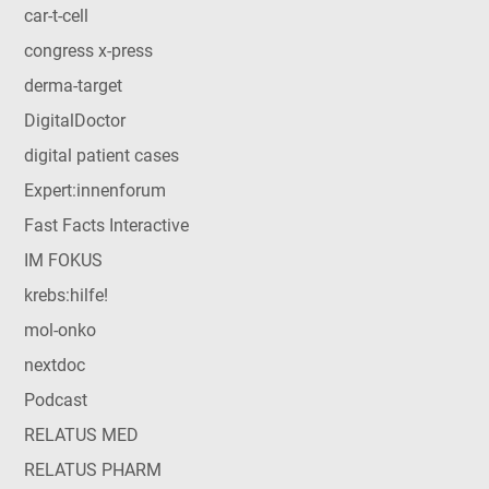
car-t-cell
congress x-press
derma-target
DigitalDoctor
digital patient cases
Expert:innenforum
Fast Facts Interactive
IM FOKUS
krebs:hilfe!
mol-onko
nextdoc
Podcast
RELATUS MED
RELATUS PHARM