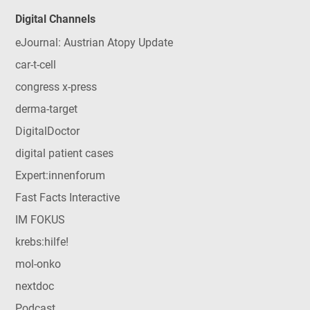
Digital Channels
eJournal: Austrian Atopy Update
car-t-cell
congress x-press
derma-target
DigitalDoctor
digital patient cases
Expert:innenforum
Fast Facts Interactive
IM FOKUS
krebs:hilfe!
mol-onko
nextdoc
Podcast