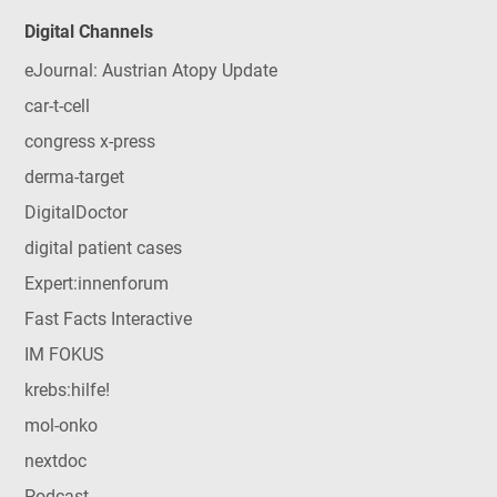
Digital Channels
eJournal: Austrian Atopy Update
car-t-cell
congress x-press
derma-target
DigitalDoctor
digital patient cases
Expert:innenforum
Fast Facts Interactive
IM FOKUS
krebs:hilfe!
mol-onko
nextdoc
Podcast