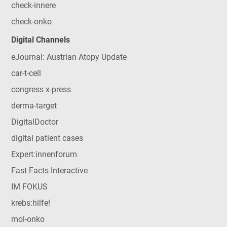
check-innere
check-onko
Digital Channels
eJournal: Austrian Atopy Update
car-t-cell
congress x-press
derma-target
DigitalDoctor
digital patient cases
Expert:innenforum
Fast Facts Interactive
IM FOKUS
krebs:hilfe!
mol-onko