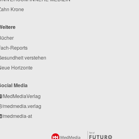
Zahn Krone
Weitere
Bücher
Fach-Reports
Gesundheit verstehen
Neue Horizonte
Social Media
/MedMediaVerlag
/medmedia.verlag
/medmedia-at