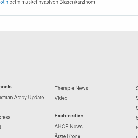
otin
beim muskelinvasiven Blasenkarzinom
nnels
Therapie News
ustrian Atopy Update
Video
Fachmedien
press
AHOP-News
t
Ärzte Krone
r