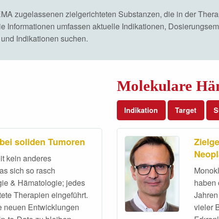
er EMA zugelassenen zielgerichteten Substanzen, die in der Th
Die Informationen umfassen aktuelle Indikationen, Dosierungs
 und Indikationen suchen.
Molekulare Hä
Indikation
Target
S
 bei soliden Tumoren
Zielg
Neopl
it kein anderes
as sich so rasch
Monokl
gie & Hämatologie; jedes
haben 
ete Therapien eingeführt.
Jahren 
e neuen Entwicklungen
vieler 