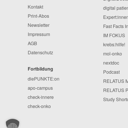
Kontakt
digital pati
Print-Abos
Expert:inne
Newsletter
Fast Facts I
Impressum
IM FOKUS
AGB
krebs:hilfe!
Datenschutz
mol-onko
nextdoc
Fortbildung
Podcast
diePUNKTE:on
RELATUS 
apo-campus
RELATUS 
check-innere
Study Short
check-onko