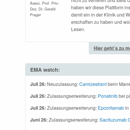
nicht zu verlieren und stets 
Assoc. Prof. Priv.-
haben wir diese Plattform in
Doz. Dr. Gerald
damit ein in der Klinik und 
Prager
erschaffen zu haben und wü
Lesen.
Hier geht´s zu m
EMA watch:
Juli 26:
Neuzulassung:
Camizestrant
beim Mam
Juli 26:
Zulassungserweiterung:
Ponatinib
bei p
Juli 26:
Zulassungserweiterung:
Epcoritamab
in
Juni 26:
Zulassungserweiterung:
Sacituzumab G