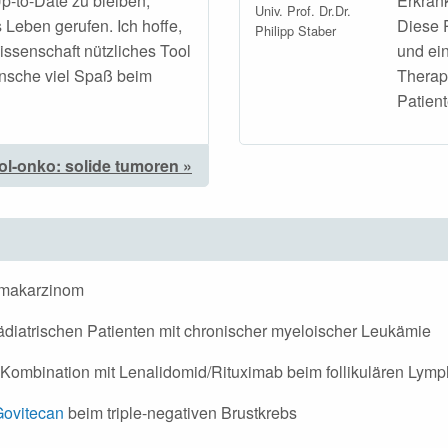
Up-to-Date zu bleiben,
Erkran
Univ. Prof. Dr.Dr.
s Leben gerufen. Ich hoffe,
Diese P
Philipp Staber
Wissenschaft nützliches Tool
und ein
nsche viel Spaß beim
Therap
Patient
ol-onko: solide tumoren »
makarzinom
ädiatrischen Patienten mit chronischer myeloischer Leukämie
 Kombination mit Lenalidomid/Rituximab beim follikulären Lym
ovitecan
beim triple-negativen Brustkrebs