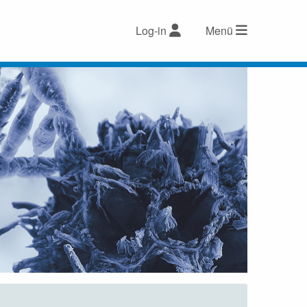
Log-in
Menü