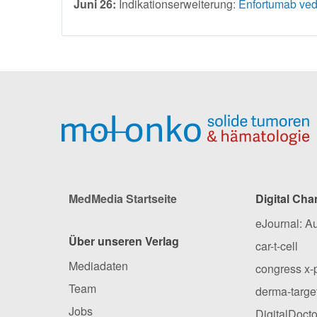
Juni 26:
Indikationserweiterung:
Enfortumab ved
MedMedia Startseite
Digital Cha
eJournal: A
Über unseren Verlag
car-t-cell
Mediadaten
congress x-
Team
derma-targe
Jobs
DigitalDocto