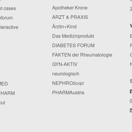
Apotheker Krone
ent cases
ARZT & PRAXIS
nforum
Ärztin+Kind
nteractive
Das Medizinprodukt
DIABETES FORUM
FAKTEN der Rheumatologie
GYN-AKTIV
neurologisch
NEPHRO
MED
Script
PHARMAustria
PHARM
cut