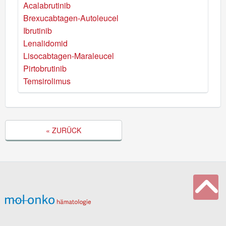
Acalabrutinib
Brexucabtagen-Autoleucel
Ibrutinib
Lenalidomid
Lisocabtagen-Maraleucel
Pirtobrutinib
Temsirolimus
« ZURÜCK