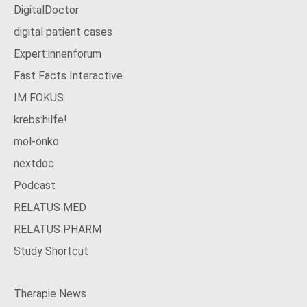
DigitalDoctor
digital patient cases
Expert:innenforum
Fast Facts Interactive
IM FOKUS
krebs:hilfe!
mol-onko
nextdoc
Podcast
RELATUS MED
RELATUS PHARM
Study Shortcut
Therapie News