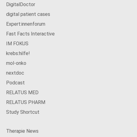
DigitalDoctor
digital patient cases
Expert:innenforum
Fast Facts Interactive
IM FOKUS
krebs:hilfe!
mol-onko
nextdoc
Podcast
RELATUS MED
RELATUS PHARM
Study Shortcut
Therapie News