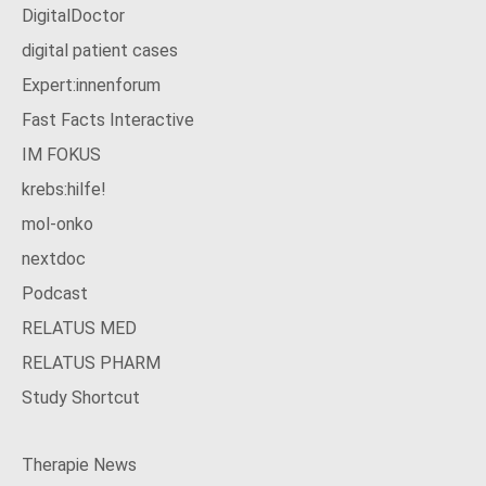
DigitalDoctor
digital patient cases
Expert:innenforum
Fast Facts Interactive
IM FOKUS
krebs:hilfe!
mol-onko
nextdoc
Podcast
RELATUS MED
RELATUS PHARM
Study Shortcut
Therapie News