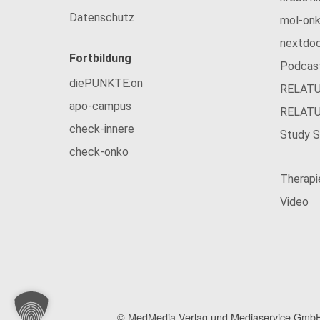
Datenschutz
mol-on
nextdo
Fortbildung
Podcas
diePUNKTE:on
RELAT
apo-campus
RELAT
check-innere
Study S
check-onko
Therap
Video
© MedMedia Verlag und Mediaservice GmbH 