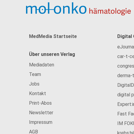
MedMedia Startseite
Digital
eJourna
Über unseren Verlag
car-t-ce
Mediadaten
congres
Team
derma-t
Jobs
Digital
Kontakt
digital 
Print-Abos
Expert:
Newsletter
Fast Fa
Impressum
IM FOK
AGB
krebs:hi