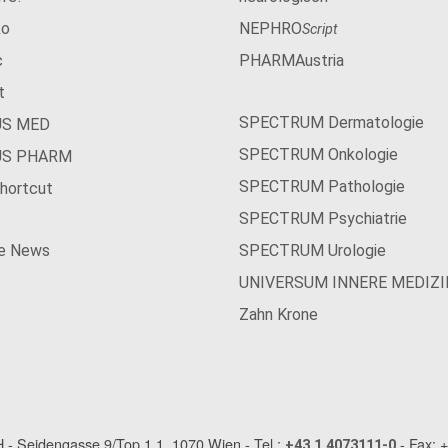
ko
NEPHRO
Script
c
PHARMAustria
t
SPECTRUM Dermatologie
US MED
SPECTRUM Onkologie
US PHARM
SPECTRUM Pathologie
hortcut
SPECTRUM Psychiatrie
ie News
SPECTRUM Urologie
UNIVERSUM INNERE MEDIZI
Zahn Krone
- Seidengasse 9/Top 1.1, 1070 Wien - Tel.:
- Fax: 
+43 1 4073111-0