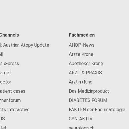
 Channels
Fachmedien
l: Austrian Atopy Update
AHOP-News
ll
Ärzte Krone
s x-press
Apotheker Krone
arget
ARZT & PRAXIS
Doctor
Ärztin+Kind
patient cases
Das Medizinprodukt
innenforum
DIABETES FORUM
cts Interactive
FAKTEN der Rheumatologie
US
GYN-AKTIV
lfe!
neurologisch