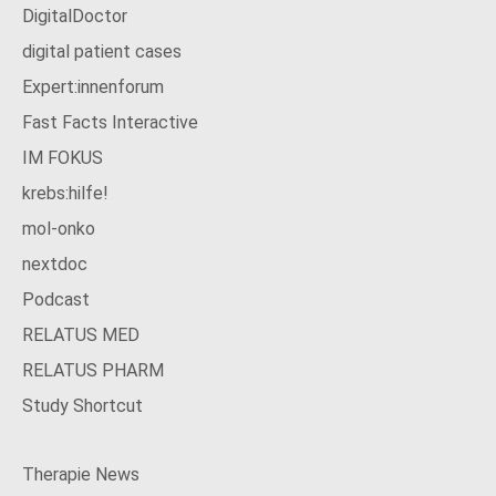
DigitalDoctor
digital patient cases
Expert:innenforum
Fast Facts Interactive
IM FOKUS
krebs:hilfe!
mol-onko
nextdoc
Podcast
RELATUS MED
RELATUS PHARM
Study Shortcut
Therapie News