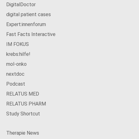
DigitalDoctor
digital patient cases
Expert:innenforum
Fast Facts Interactive
IM FOKUS
krebs:hilfe!
mol-onko
nextdoc
Podcast
RELATUS MED
RELATUS PHARM
Study Shortcut
Therapie News