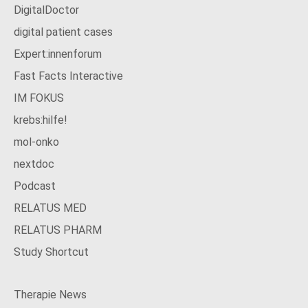
DigitalDoctor
digital patient cases
Expert:innenforum
Fast Facts Interactive
IM FOKUS
krebs:hilfe!
mol-onko
nextdoc
Podcast
RELATUS MED
RELATUS PHARM
Study Shortcut
Therapie News