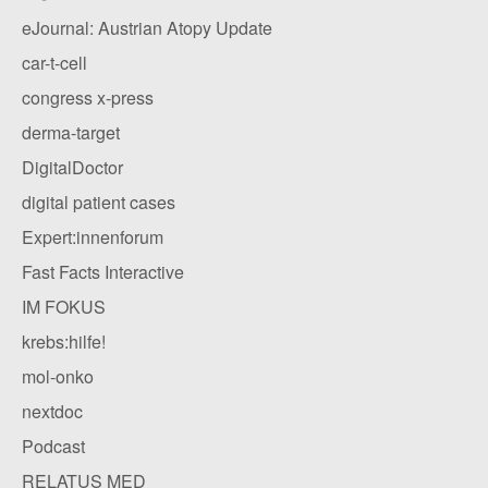
eJournal: Austrian Atopy Update
car-t-cell
congress x-press
derma-target
DigitalDoctor
digital patient cases
Expert:innenforum
Fast Facts Interactive
IM FOKUS
krebs:hilfe!
mol-onko
nextdoc
Podcast
RELATUS MED