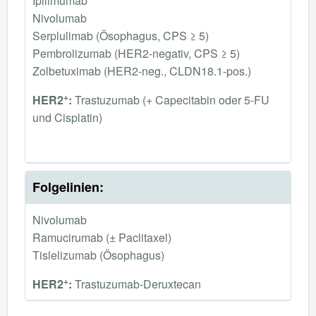
Ipilimumab
Nivolumab
Serplulimab (Ösophagus, CPS ≥ 5)
Pembrolizumab (HER2-negativ, CPS ≥ 5)
Zolbetuximab (HER2-neg., CLDN18.1-pos.)
+
HER2
:
Trastuzumab (+ Capecitabin oder 5-FU
und Cisplatin)
Folgelinien:
Nivolumab
Ramucirumab (± Paclitaxel)
Tislelizumab (Ösophagus)
+
HER2
:
Trastuzumab-Deruxtecan