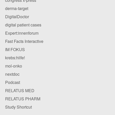
congress x-press
derma-target
DigitalDoctor
digital patient cases
Expert:innenforum
Fast Facts Interactive
IM FOKUS
krebs:hilfe!
mol-onko
nextdoc
Podcast
RELATUS MED
RELATUS PHARM
Study Shortcut