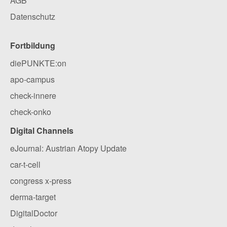
AGB
Datenschutz
Fortbildung
diePUNKTE:on
apo-campus
check-innere
check-onko
Digital Channels
eJournal: Austrian Atopy Update
car-t-cell
congress x-press
derma-target
DigitalDoctor