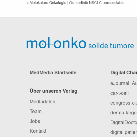
« Molekulare Onkologie
| Osimertinib NSCLC unresectable
MedMedia Startseite
Digital Cha
eJournal: A
Über unseren Verlag
car-t-cell
Mediadaten
congress x-
Team
derma-targe
Jobs
DigitalDocto
Kontakt
digital pati