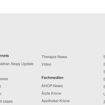
nnels
Therapie News
ustrian Atopy Update
Video
Fachmedien
press
AHOP-News
t
Ärzte Krone
r
Apotheker Krone
ent cases