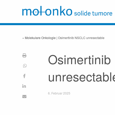
« Molekulare Onkologie
| Osimertinib NSCLC unresectable
Osimertini
unresectabl
6. Februar 2025