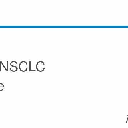
b NSCLC
e