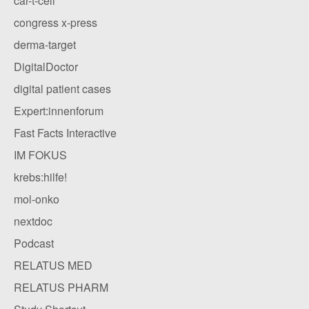
car-t-cell
congress x-press
derma-target
DigitalDoctor
digital patient cases
Expert:innenforum
Fast Facts Interactive
IM FOKUS
krebs:hilfe!
mol-onko
nextdoc
Podcast
RELATUS MED
RELATUS PHARM